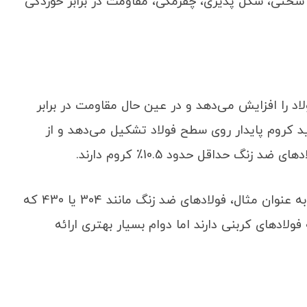
سختی، شکل‌ پذیری، چقرمگی، مقاومت در برابر خوردگی
 را افزایش می‌دهد و در عین حال مقاومت در برابر
د کروم پایدار روی سطح فولاد تشکیل می‌دهد و از
گ حداقل حدود 10.5٪ کروم دارند.
با این حال، افزودن کروم هزینه را نیز افزایش می‌دهد. به عنوان مثال، فولادهای ضد زنگ مانند 304 یا 430 که
بت به فولادهای کربنی دارند اما دوام بسیار بهتری ارائه