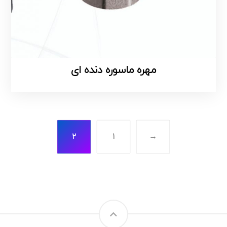
مهره ماسوره دنده ای
۲
۱
→