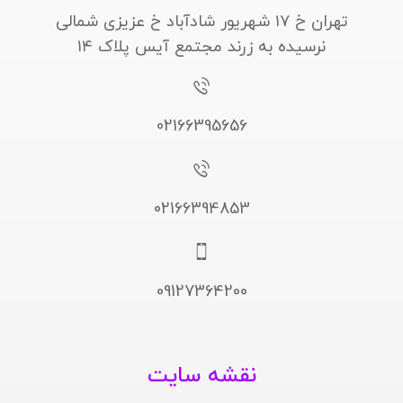
تهران خ ۱۷ شهریور شادآباد خ عزیزی شمالی
نرسیده به زرند مجتمع آیس پلاک ۱۴
02166395656
02166394853
09127364200
نقشه سایت