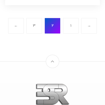
←
۳
۲
۱
→