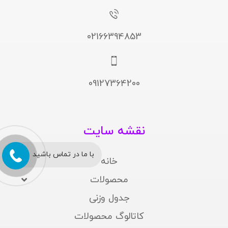
02166394853
09127364200
نقشه سایت
با ما در تماس باشید
خانه
محصولات
جدول وزنی
کاتالوگ محصولات