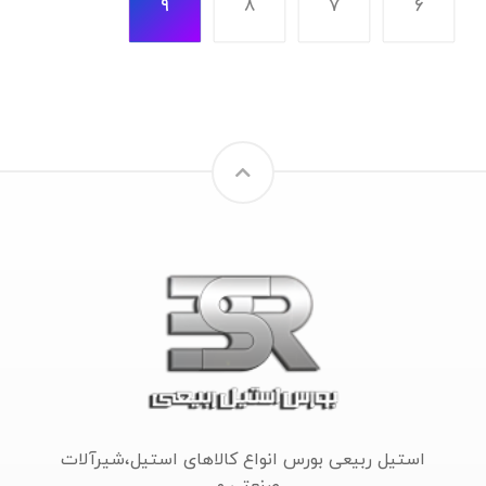
۹
۸
۷
۶
استیل ربیعی بورس انواع کالاهای استیل،شیرآلات
صنعتی و...