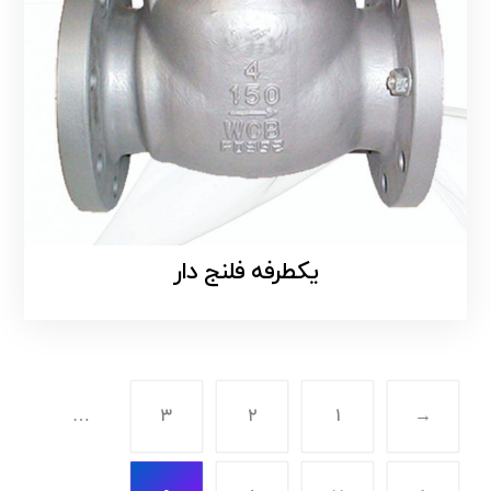
یکطرفه فلنج دار
…
۳
۲
۱
→