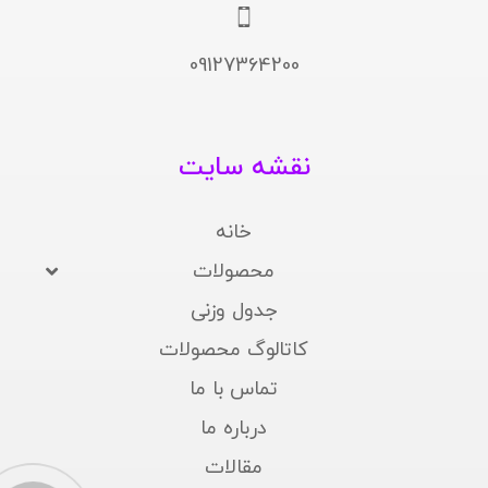
09127364200
نقشه سایت
خانه
محصولات
جدول وزنی
کاتالوگ محصولات
تماس با ما
درباره ما
مقالات