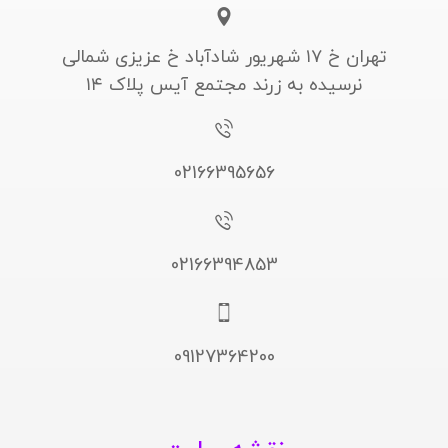
تهران خ ۱۷ شهریور شادآباد خ عزیزی شمالی
نرسیده به زرند مجتمع آیس پلاک ۱۴
02166395656
02166394853
09127364200